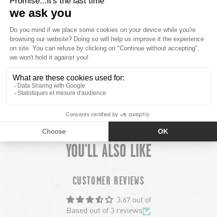
50% POLYESTER / 44% RECYCLED POLYESTER / 6%
ELASTANE
PLUS
MINUS
MODEL INFO
PLUS
MINUS
SHIPPING
YOU'LL ALSO LIKE
chevron-left
ch
CUSTOMER REVIEWS
3.67 out of
Based out of 3 reviews