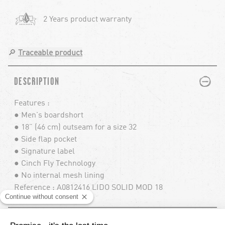
2 Years product warranty
🔎
Traceable product
PLUS
MINUS
DESCRIPTION
Features :
● Men's boardshort
● 18” (46 cm) outseam for a size 32
● Side flap pocket
● Signature label
● Cinch Fly Technology
● No internal mesh lining
Reference : A0812416 LIDO SOLID MOD 18
PLUS
MINUS
COMPOSITION