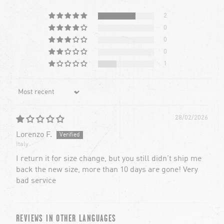
2
0
0
0
1
Sort by
28/02/2026
Lorenzo F.
Italy
I return it for size change, but you still didn’t ship me
back the new size, more than 10 days are gone! Very
bad service
REVIEWS IN OTHER LANGUAGES