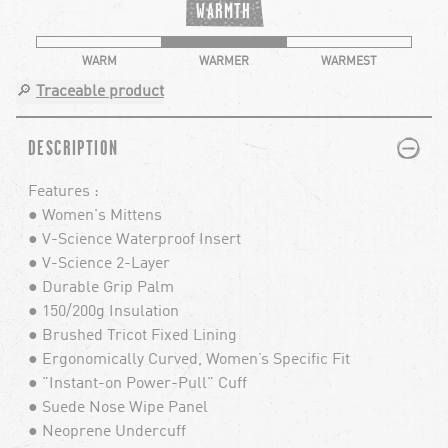
WARMTH
WARM
WARMER
WARMEST
🔎
Traceable product
PLUS
MINUS
DESCRIPTION
Features :
● Women's Mittens
● V-Science Waterproof Insert
● V-Science 2-Layer
● Durable Grip Palm
● 150/200g Insulation
● Brushed Tricot Fixed Lining
● Ergonomically Curved, Women’s Specific Fit
● "Instant-on Power-Pull" Cuff
● Suede Nose Wipe Panel
● Neoprene Undercuff