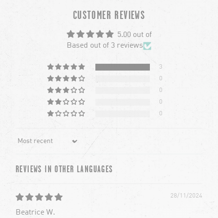
chevron-left
ch
CUSTOMER REVIEWS
5.00 out of
Based out of 3 reviews
3
0
0
0
0
Sort by
REVIEWS IN OTHER LANGUAGES
28/11/2024
Beatrice W.